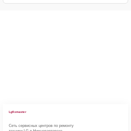
Lgfixmaster
Сеть сервисных центров по ремонту
техники LG в Нижневартовске.