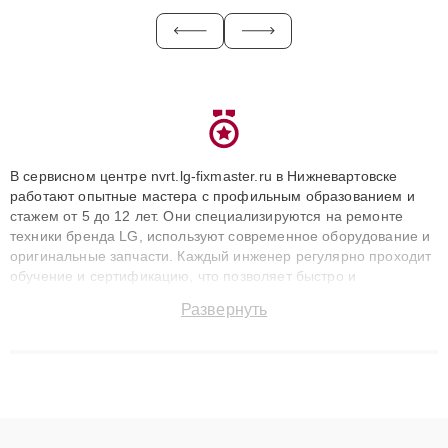
В сервисном центре nvrt.lg-fixmaster.ru в Нижневартовске
работают опытные мастера с профильным образованием и
стажем от 5 до 12 лет. Они специализируются на ремонте
техники бренда LG, используют современное оборудование и
оригинальные запчасти. Каждый инженер регулярно проходит
обучение и сертификацию, что позволяет быстро и
точноdiagnostikировать поломки и восстанавливать технику с
Развернуть
сохранением гарантии до 3 лет. Наши мастера решают
сложные случаи: от замены матриц и материнских плат до
ремонта после залития и восстановления данных. Благодаря
высокой квалификации и ответственному подходу клиенты
получают быстрый, качественный ремонт и понятные
объяснения по результатам диагностики.