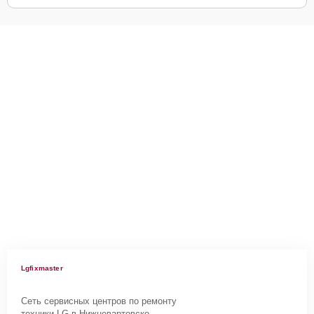
Lgfixmaster
Сеть сервисных центров по ремонту
техники LG в Нижневартовске.