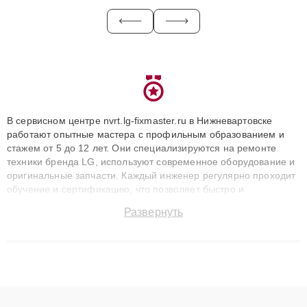
В сервисном центре nvrt.lg-fixmaster.ru в Нижневартовске
работают опытные мастера с профильным образованием и
стажем от 5 до 12 лет. Они специализируются на ремонте
техники бренда LG, используют современное оборудование и
оригинальные запчасти. Каждый инженер регулярно проходит
обучение и сертификацию, что позволяет быстро и
точноdiagnostikировать поломки и восстанавливать технику с
Развернуть
сохранением гарантии до 3 лет. Наши мастера решают
сложные случаи: от замены матриц и материнских плат до
ремонта после залития и восстановления данных. Благодаря
высокой квалификации и ответственному подходу клиенты
получают быстрый, качественный ремонт и понятные
объяснения по результатам диагностики.