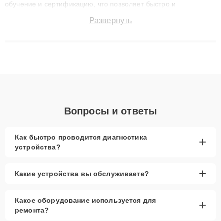
обучение и сертификацию, что позволяет быстро и
точноdiagnostikировать поломки и восстанавливать технику с
Развернуть
сохранением гарантии до 3 лет. Наши мастера решают
сложные случаи: от замены матриц и материнских плат до
ремонта после залития и восстановления данных. Благодаря
высокой квалификации и ответственному подходу клиенты
получают быстрый, качественный ремонт и понятные
объяснения по результатам диагностики.
Вопросы и ответы
Как быстро проводится диагностика
+
устройства?
+
Какие устройства вы обслуживаете?
Какое оборудование используется для
+
ремонта?