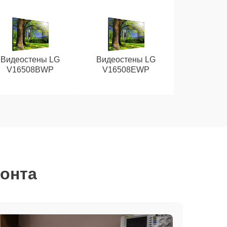
Видеостены LG
Видеостены LG
V16508BWP
V16508EWP
монта