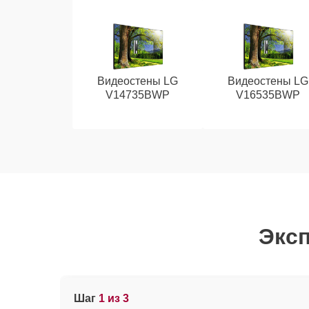
Видеостены LG
Видеостены LG
V14735BWP
V16535BWP
Эксп
Шаг
1 из 3