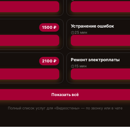
Устранение ошибок
1500 ₽
25 мин
Ремонт электроплаты
2100 ₽
15 мин
Показать всё
Полный список услуг для «
Видеостены
» — по звонку или в чате