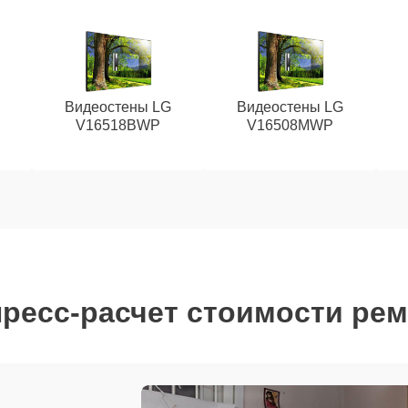
Видеостены LG
Видеостены LG
V16518BWP
V16508MWP
ресс-расчет стоимости ре