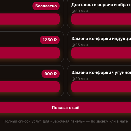
Доставка в сервис и обрат
Бесплатно
30 мин
Замена конфорки индукц
1250 ₽
25 мин
Замена конфорки чугунно
900 ₽
20 мин
Показать всё
Полный список услуг для «
Варочная панель
» — по звонку или в чате