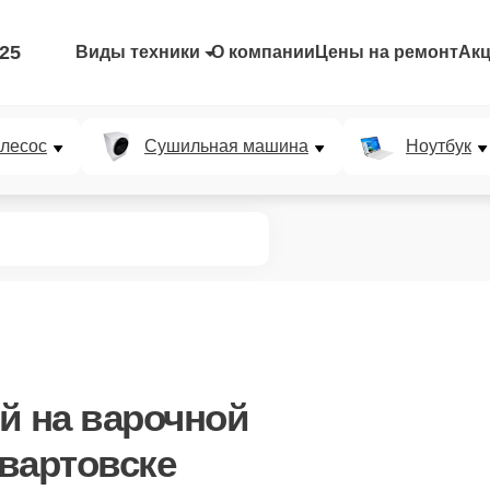
-25
Виды техники
О компании
Цены на ремонт
Ак
лесос
Сушильная машина
Ноутбук
ой
на варочной
вартовске