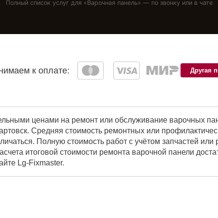
Полный список услуг для «
Варочная панель
» — по звонку или в чате
имаем к оплате:
Другая 
ельными ценами на ремонт или обслуживание варочных пан
ртовск. Средняя стоимость ремонтных или профилактически
личаться. Полную стоимость работ с учётом запчастей или
асчета итоговой стоимости ремонта варочной панели доста
йте Lg-Fixmaster.