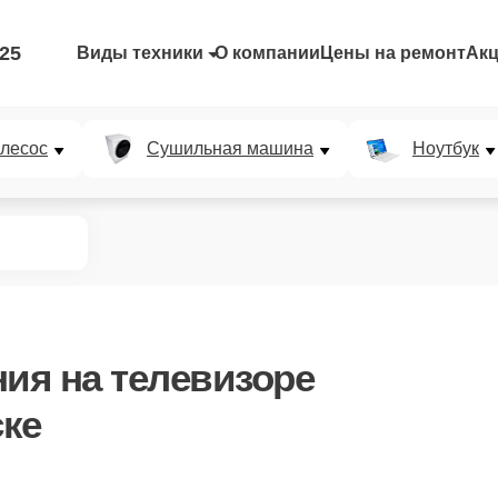
-25
Виды техники
О компании
Цены на ремонт
Ак
лесос
Сушильная машина
Ноутбук
ния
на телевизоре
ке