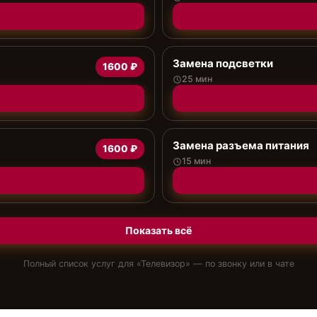
Замена подсветки
1600 ₽
25 мин
Замена разъема питания
1600 ₽
15 мин
Показать всё
Полный список услуг для «
Телевизор
» — по звонку или в чате