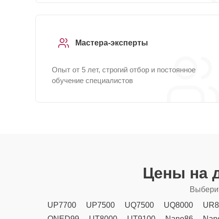
Мастера-эксперты
Опыт от 5 лет, строгий отбор и постоянное
обучение специалистов
Цены на 
Выберит
UP7700
UP7500
UQ7500
UQ8000
UR8
QNED99
UT8000
UT9100
Nano86
Nan