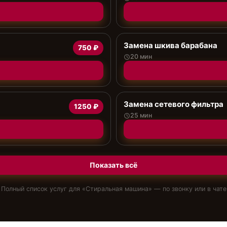
Замена шкива барабана
750 ₽
20 мин
Замена сетевого фильтра
1250 ₽
25 мин
Показать всё
Полный список услуг для «
Стиральная машина
» — по звонку или в чате