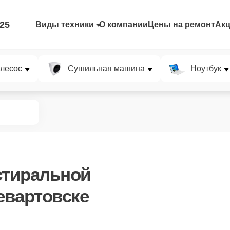
-25
Виды техники
О компании
Цены на ремонт
Ак
лесос
Сушильная машина
Ноутбук
стиральной
евартовске