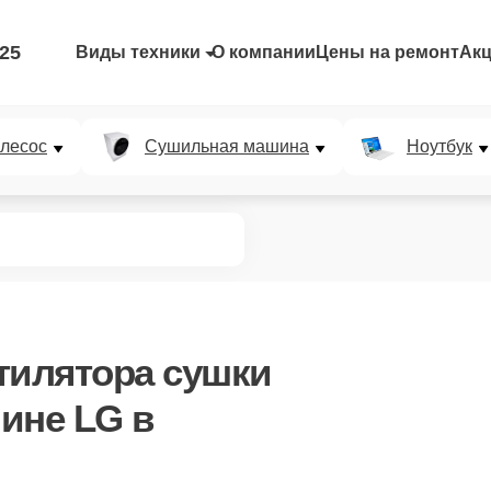
-25
Виды техники
О компании
Цены на ремонт
Ак
лесос
Сушильная машина
Ноутбук
тилятора сушки
ине LG в