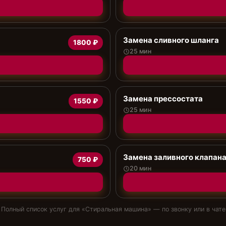
Замена сливного шланга
1800 ₽
25 мин
Замена прессостата
1550 ₽
25 мин
Замена заливного клапан
750 ₽
20 мин
Полный список услуг для «
Стиральная машина
» — по звонку или в чате