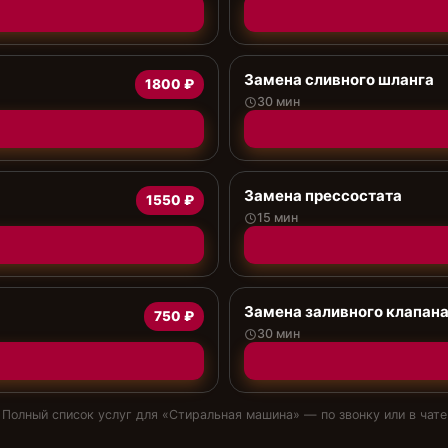
Замена сливного шланга
1800 ₽
30 мин
Замена прессостата
1550 ₽
15 мин
Замена заливного клапан
750 ₽
30 мин
Полный список услуг для «
Стиральная машина
» — по звонку или в чате