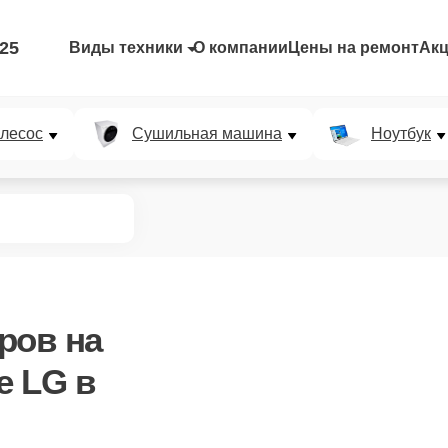
-25
Виды техники
О компании
Цены на ремонт
Ак
лесос
Сушильная машина
Ноутбук
оров
на
е LG в