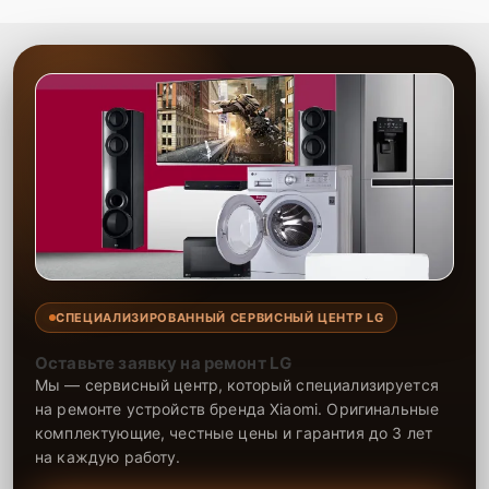
Сервисный центр выполняет замену Wi-Fi модуля с высокой
точностью и в короткие сроки. Мы обеспечиваем восстановление
работоспособности устройства, используя проверенные детали.
На все работы и установленные компоненты предоставляется
гарантия, что подтверждает надежность ремонта. Обращайтесь к
нам, чтобы ваше устройство снова функционировало без проблем
с Wi-Fi подключением.
СПЕЦИАЛИЗИРОВАННЫЙ СЕРВИСНЫЙ ЦЕНТР LG
Оставьте заявку на ремонт LG
Мы — сервисный центр, который специализируется
на ремонте устройств бренда Xiaomi. Оригинальные
комплектующие, честные цены и гарантия до 3 лет
на каждую работу.