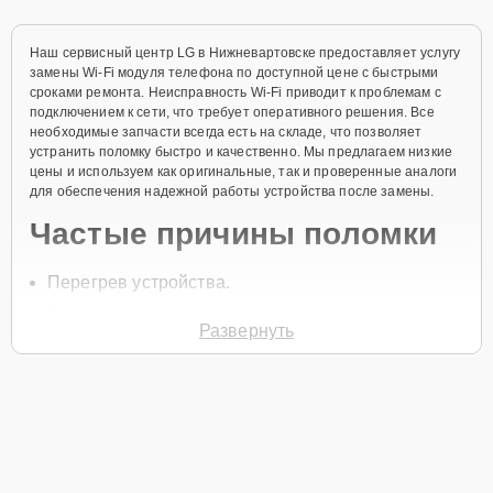
Наш сервисный центр LG в Нижневартовске предоставляет услугу
замены Wi-Fi модуля телефона по доступной цене с быстрыми
сроками ремонта. Неисправность Wi-Fi приводит к проблемам с
подключением к сети, что требует оперативного решения. Все
необходимые запчасти всегда есть на складе, что позволяет
устранить поломку быстро и качественно. Мы предлагаем низкие
цены и используем как оригинальные, так и проверенные аналоги
для обеспечения надежной работы устройства после замены.
Частые причины поломки
Перегрев устройства.
Физические повреждения модуля при падении
Развернуть
телефона.
Сбои в программном обеспечении.
Попадание жидкости внутрь устройства.
Износ компонентов со временем.
Для начала ремонта позвоните по телефону +7 (800) 100-91-25
или оставьте
Заявку на сайте
. Специалист свяжется с вами в