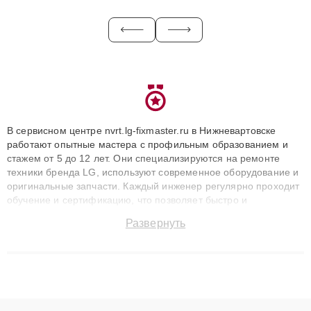
В сервисном центре nvrt.lg-fixmaster.ru в Нижневартовске
работают опытные мастера с профильным образованием и
стажем от 5 до 12 лет. Они специализируются на ремонте
техники бренда LG, используют современное оборудование и
оригинальные запчасти. Каждый инженер регулярно проходит
обучение и сертификацию, что позволяет быстро и
точноdiagnostikировать поломки и восстанавливать технику с
Развернуть
сохранением гарантии до 3 лет. Наши мастера решают
сложные случаи: от замены матриц и материнских плат до
ремонта после залития и восстановления данных. Благодаря
высокой квалификации и ответственному подходу клиенты
получают быстрый, качественный ремонт и понятные
объяснения по результатам диагностики.