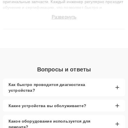
оригинальные запчасти. Каждый инженер регулярно проходит
обучение и сертификацию, что позволяет быстро и
точноdiagnostikировать поломки и восстанавливать технику с
Развернуть
сохранением гарантии до 3 лет. Наши мастера решают
сложные случаи: от замены матриц и материнских плат до
ремонта после залития и восстановления данных. Благодаря
высокой квалификации и ответственному подходу клиенты
получают быстрый, качественный ремонт и понятные
объяснения по результатам диагностики.
Вопросы и ответы
Как быстро проводится диагностика
+
устройства?
+
Какие устройства вы обслуживаете?
Какое оборудование используется для
+
ремонта?