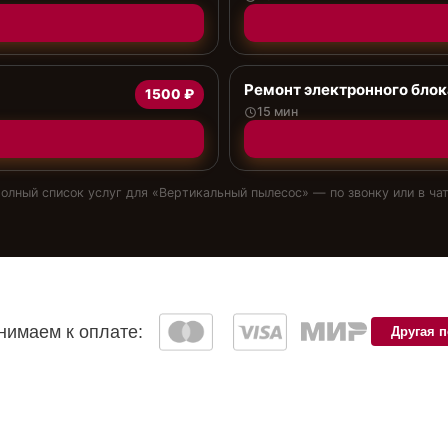
Ремонт электронного блок
1500 ₽
15 мин
олный список услуг для «
Вертикальный пылесос
» — по звонку или в ча
имаем к оплате:
Другая 