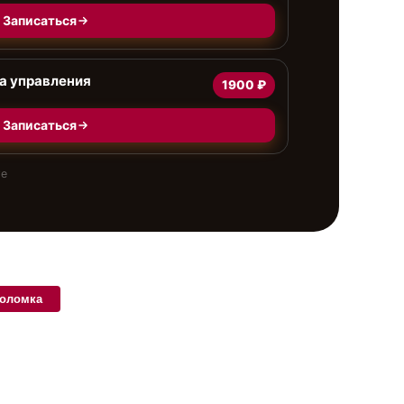
Записаться
а управления
1900 ₽
Записаться
те
поломка