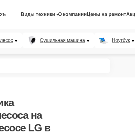
-25
Виды техники
О компании
Цены на ремонт
Ак
лесос
Сушильная машина
Ноутбук
ика
лесоса
на
есосе LG в