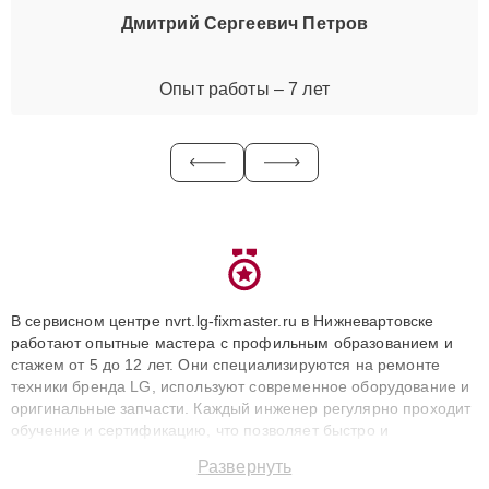
Дмитрий Сергеевич Петров
Опыт работы – 7 лет
В сервисном центре nvrt.lg-fixmaster.ru в Нижневартовске
работают опытные мастера с профильным образованием и
стажем от 5 до 12 лет. Они специализируются на ремонте
техники бренда LG, используют современное оборудование и
оригинальные запчасти. Каждый инженер регулярно проходит
обучение и сертификацию, что позволяет быстро и
точноdiagnostikировать поломки и восстанавливать технику с
Развернуть
сохранением гарантии до 3 лет. Наши мастера решают