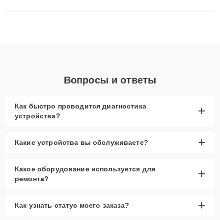
сложные случаи: от замены матриц и материнских плат до
ремонта после залития и восстановления данных. Благодаря
высокой квалификации и ответственному подходу клиенты
получают быстрый, качественный ремонт и понятные
объяснения по результатам диагностики.
Вопросы и ответы
Как быстро проводится диагностика
+
устройства?
+
Какие устройства вы обслуживаете?
Какое оборудование используется для
+
ремонта?
+
Как узнать статус моего заказа?