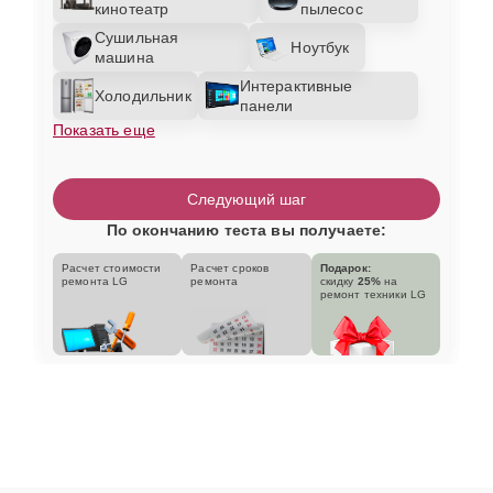
кинотеатр
пылесос
Сушильная
Ноутбук
машина
Интерактивные
Холодильник
панели
Показать еще
Следующий шаг
По окончанию теста вы получаете:
Расчет стоимости
Расчет сроков
Подарок:
ремонта LG
ремонта
скидку
25%
на
ремонт техники LG