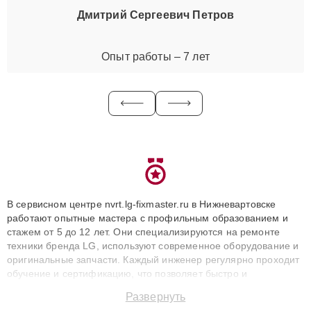
Дмитрий Сергеевич Петров
Опыт работы – 7 лет
В сервисном центре nvrt.lg-fixmaster.ru в Нижневартовске
работают опытные мастера с профильным образованием и
стажем от 5 до 12 лет. Они специализируются на ремонте
техники бренда LG, используют современное оборудование и
оригинальные запчасти. Каждый инженер регулярно проходит
обучение и сертификацию, что позволяет быстро и
точноdiagnostikировать поломки и восстанавливать технику с
Развернуть
сохранением гарантии до 3 лет. Наши мастера решают