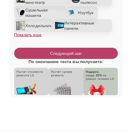
кинотеатр
пылесос
Сушильная
Ноутбук
машина
Интерактивные
Холодильник
панели
Показать еще
Следующий шаг
По окончанию теста вы получаете:
Расчет стоимости
Расчет сроков
Подарок:
ремонта LG
ремонта
скидку
25%
на
ремонт техники LG