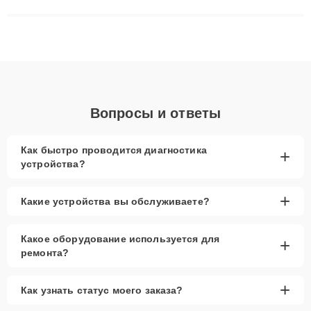
сложные случаи: от замены матриц и материнских плат до
ремонта после залития и восстановления данных. Благодаря
высокой квалификации и ответственному подходу клиенты
получают быстрый, качественный ремонт и понятные
объяснения по результатам диагностики.
Вопросы и ответы
Как быстро проводится диагностика
+
устройства?
+
Какие устройства вы обслуживаете?
Какое оборудование используется для
+
ремонта?
+
Как узнать статус моего заказа?