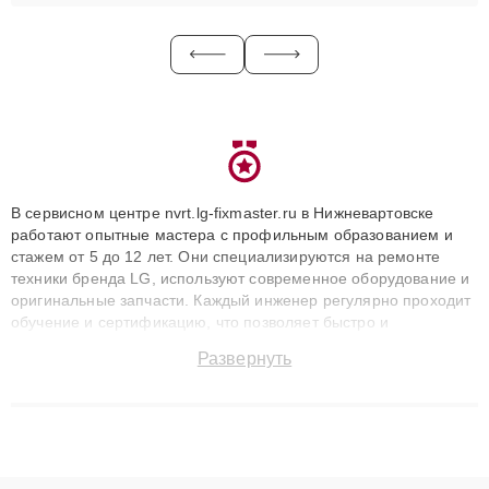
В сервисном центре nvrt.lg-fixmaster.ru в Нижневартовске
работают опытные мастера с профильным образованием и
стажем от 5 до 12 лет. Они специализируются на ремонте
техники бренда LG, используют современное оборудование и
оригинальные запчасти. Каждый инженер регулярно проходит
обучение и сертификацию, что позволяет быстро и
точноdiagnostikировать поломки и восстанавливать технику с
Развернуть
сохранением гарантии до 3 лет. Наши мастера решают
сложные случаи: от замены матриц и материнских плат до
ремонта после залития и восстановления данных. Благодаря
высокой квалификации и ответственному подходу клиенты
получают быстрый, качественный ремонт и понятные
объяснения по результатам диагностики.