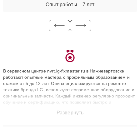
Опыт работы – 7 лет
В сервисном центре nvrt.lg-fixmaster.ru в Нижневартовске
работают опытные мастера с профильным образованием и
стажем от 5 до 12 лет. Они специализируются на ремонте
техники бренда LG, используют современное оборудование и
оригинальные запчасти. Каждый инженер регулярно проходит
обучение и сертификацию, что позволяет быстро и
точноdiagnostikировать поломки и восстанавливать технику с
Развернуть
сохранением гарантии до 3 лет. Наши мастера решают
сложные случаи: от замены матриц и материнских плат до
ремонта после залития и восстановления данных. Благодаря
высокой квалификации и ответственному подходу клиенты
получают быстрый, качественный ремонт и понятные