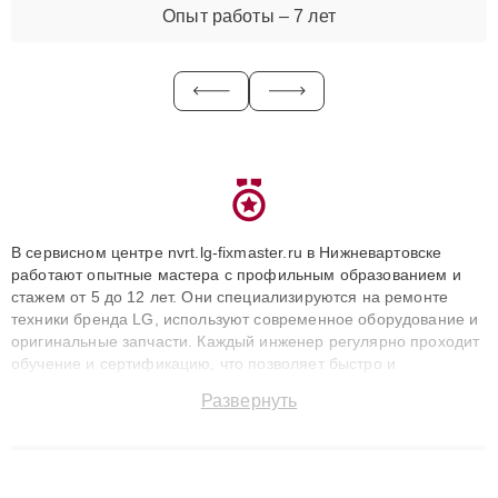
Опыт работы – 7 лет
В сервисном центре nvrt.lg-fixmaster.ru в Нижневартовске
работают опытные мастера с профильным образованием и
стажем от 5 до 12 лет. Они специализируются на ремонте
техники бренда LG, используют современное оборудование и
оригинальные запчасти. Каждый инженер регулярно проходит
обучение и сертификацию, что позволяет быстро и
точноdiagnostikировать поломки и восстанавливать технику с
Развернуть
сохранением гарантии до 3 лет. Наши мастера решают
сложные случаи: от замены матриц и материнских плат до
ремонта после залития и восстановления данных. Благодаря
высокой квалификации и ответственному подходу клиенты
получают быстрый, качественный ремонт и понятные