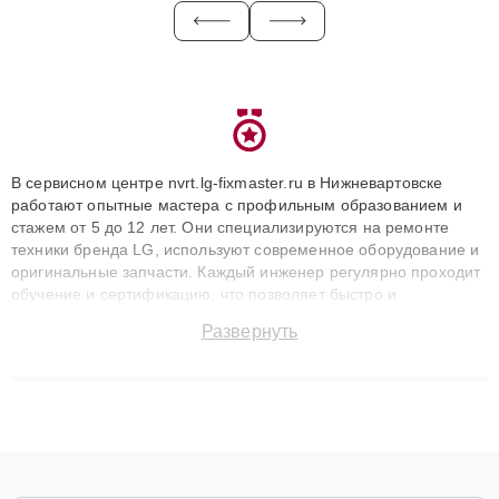
В сервисном центре nvrt.lg-fixmaster.ru в Нижневартовске
работают опытные мастера с профильным образованием и
стажем от 5 до 12 лет. Они специализируются на ремонте
техники бренда LG, используют современное оборудование и
оригинальные запчасти. Каждый инженер регулярно проходит
обучение и сертификацию, что позволяет быстро и
точноdiagnostikировать поломки и восстанавливать технику с
Развернуть
сохранением гарантии до 3 лет. Наши мастера решают
сложные случаи: от замены матриц и материнских плат до
ремонта после залития и восстановления данных. Благодаря
высокой квалификации и ответственному подходу клиенты
получают быстрый, качественный ремонт и понятные
объяснения по результатам диагностики.