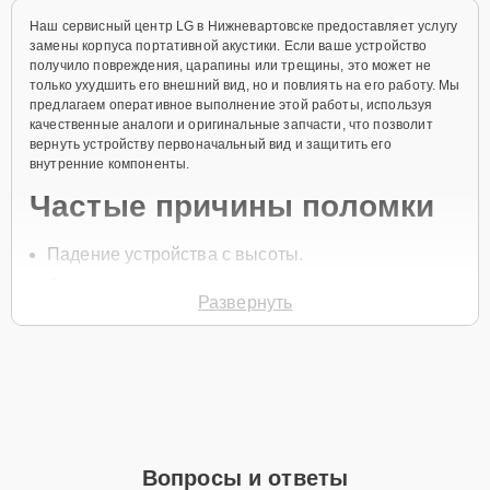
Наш сервисный центр LG в Нижневартовске предоставляет услугу
замены корпуса портативной акустики. Если ваше устройство
получило повреждения, царапины или трещины, это может не
только ухудшить его внешний вид, но и повлиять на его работу. Мы
предлагаем оперативное выполнение этой работы, используя
качественные аналоги и оригинальные запчасти, что позволит
вернуть устройству первоначальный вид и защитить его
внутренние компоненты.
Частые причины поломки
Падение устройства с высоты.
Сильные механические удары и повреждения.
Развернуть
Воздействие влаги или пыли.
Износ корпуса вследствие длительного
использования.
Неправильное хранение устройства.
Для начала ремонта нужно позвонить по телефону +7 (800) 100-
91-25 или оставить
Заявку на сайте
, после чего специалист
Вопросы и ответы
службы заботы о клиентах перезвонит в течение минуты для