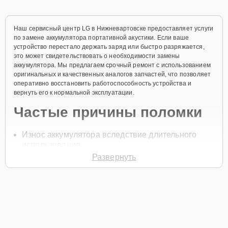
Наш сервисный центр LG в Нижневартовске предоставляет услуги
по замене аккумулятора портативной акустики. Если ваше
устройство перестало держать заряд или быстро разряжается,
это может свидетельствовать о необходимости замены
аккумулятора. Мы предлагаем срочный ремонт с использованием
оригинальных и качественных аналогов запчастей, что позволяет
оперативно восстановить работоспособность устройства и
вернуть его к нормальной эксплуатации.
Частые причины поломки
Износ аккумулятора вследствие длительного
использования.
Развернуть
Неправильная эксплуатация и перегрузка
батареи.
Дефекты заводской сборки или повреждения
аккумулятора.
Частые перепады напряжения во время зарядки.
Механические повреждения корпуса устройства.