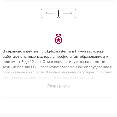
В сервисном центре nvrt.lg-fixmaster.ru в Нижневартовске
работают опытные мастера с профильным образованием и
стажем от 5 до 12 лет. Они специализируются на ремонте
техники бренда LG, используют современное оборудование и
оригинальные запчасти. Каждый инженер регулярно проходит
обучение и сертификацию, что позволяет быстро и
точноdiagnostikировать поломки и восстанавливать технику с
Развернуть
сохранением гарантии до 3 лет. Наши мастера решают
сложные случаи: от замены матриц и материнских плат до
ремонта после залития и восстановления данных. Благодаря
высокой квалификации и ответственному подходу клиенты
получают быстрый, качественный ремонт и понятные
объяснения по результатам диагностики.