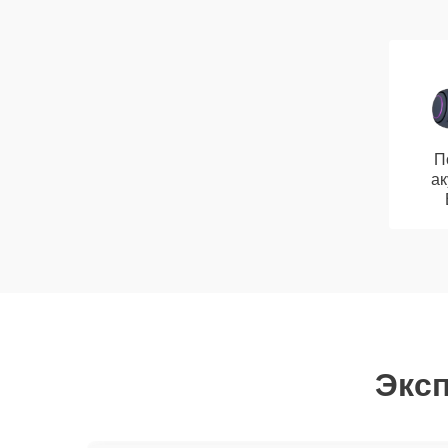
П
ак
Эксп