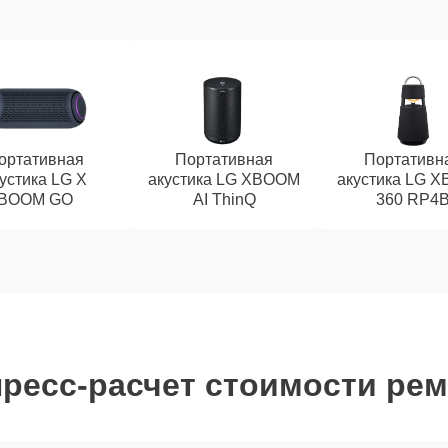
ортативная
Портативная
Портативн
устика LG X
акустика LG XBOOM
акустика LG 
BOOM GO
AI ThinQ
360 RP4
ресс-расчет стоимости ре