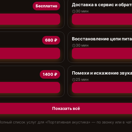
Доставка в сервис и обрат
Бесплатно
30 мин
Восстановление цепи пита
680 ₽
30 мин
Помехи и искажение звук
1400 ₽
25 мин
Показать всё
Полный список услуг для «
Портативная акустика
» — по звонку или в чат