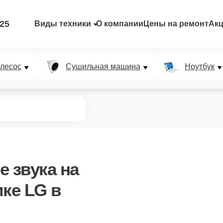
-25
Виды техники
О компании
Цены на ремонт
Ак
лесос
Сушильная машина
Ноутбук
е звука
на
ике LG в