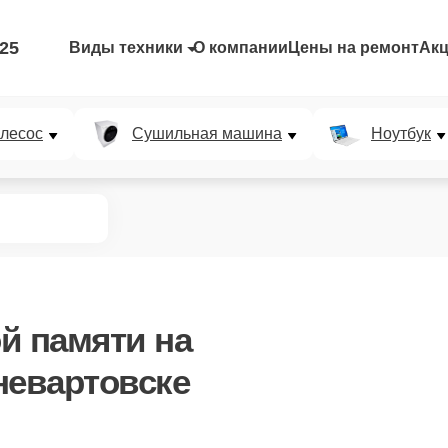
-25
Виды техники
О компании
Цены на ремонт
Ак
лесос
Сушильная машина
Ноутбук
й памяти
на
невартовске