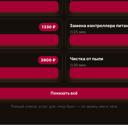
Замена контроллера пита
1330 ₽
25 мин
Чистка от пыли
2600 ₽
30 мин
Показать всё
Полный список услуг для «
Ноутбук
» — по звонку или в чате