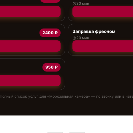
30 мин
Заправка фреоном
2400 ₽
20 мин
950 ₽
Полный список услуг для «
Морозильная камера
» — по звонку или в чат