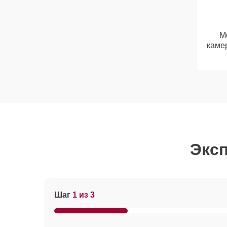
М
каме
Эксп
Шаг
1 из 3