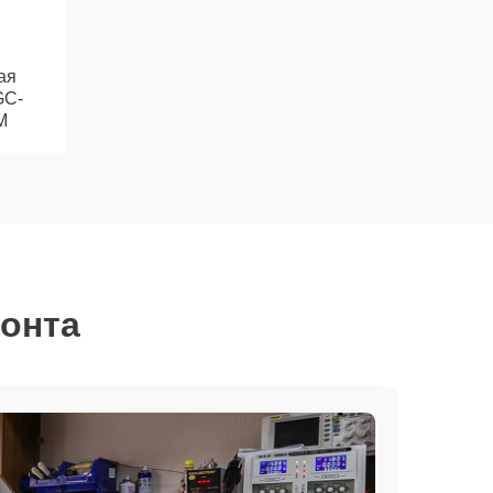
ая
GC-
M
монта