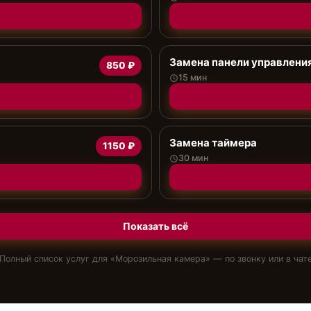
Замена панели управлени
850 ₽
15 мин
Замена таймера
1150 ₽
30 мин
Показать всё
Полный список услуг для «
Морозильная камера
» — по звонку или в чат