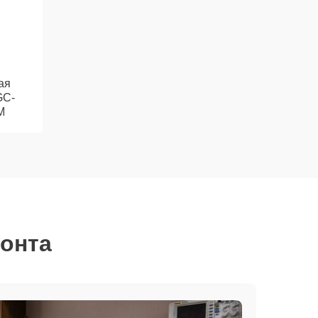
ая
GC-
M
монта