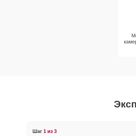
М
каме
Эксп
Шаг
1 из 3