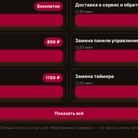
Доставка в сервис и обрат
Бесплатно
30 мин
Замена панели управлени
850 ₽
20 мин
Замена таймера
1150 ₽
25 мин
Показать всё
Полный список услуг для «
Морозильная камера
» — по звонку или в чат