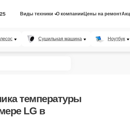
-25
Виды техники
О компании
Цены на ремонт
Ак
лесос
Сушильная машина
Ноутбук
чика температуры
мере LG в