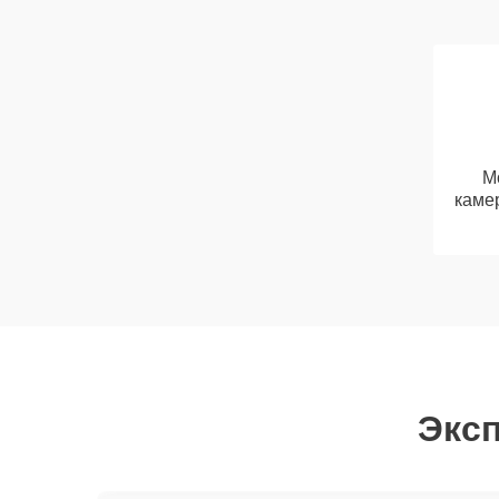
М
каме
Эксп