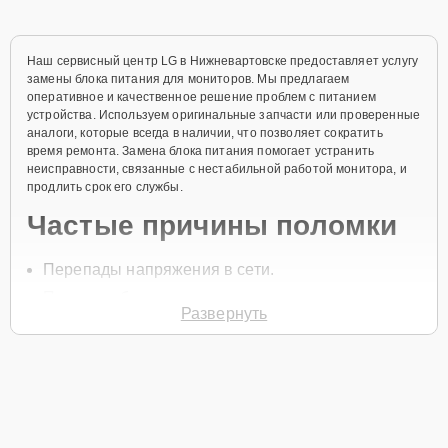
Наш сервисный центр LG в Нижневартовске предоставляет услугу
замены блока питания для мониторов. Мы предлагаем
оперативное и качественное решение проблем с питанием
устройства. Используем оригинальные запчасти или проверенные
аналоги, которые всегда в наличии, что позволяет сократить
время ремонта. Замена блока питания помогает устранить
неисправности, связанные с нестабильной работой монитора, и
продлить срок его службы.
Частые причины поломки
Перепады напряжения в сети.
Перегрев блока питания.
Развернуть
Износ компонентов блока.
Механические повреждения.
Короткое замыкание.
Для начала ремонта позвоните по телефону +7 (800) 100-91-25
или оставьте
Заявку на сайте
. Специалист службы поддержки