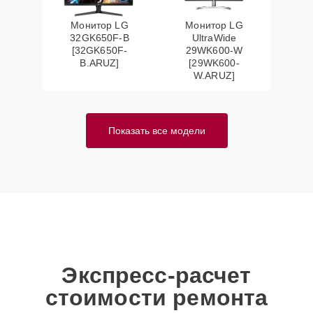
Монитор LG
Монитор LG
32GK650F-B
UltraWide
[32GK650F-
29WK600-W
B.ARUZ]
[29WK600-
W.ARUZ]
Показать все модели
Экспресс-расчет
стоимости ремонта