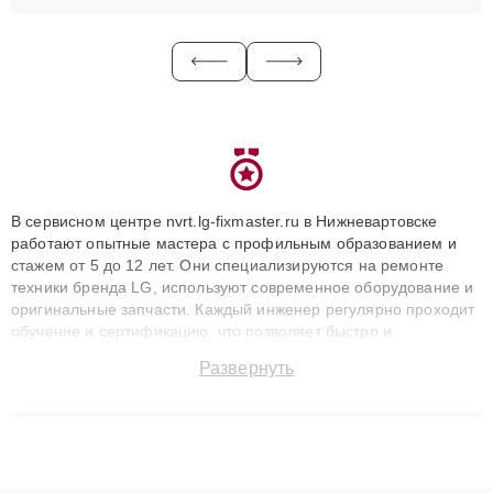
В сервисном центре nvrt.lg-fixmaster.ru в Нижневартовске
работают опытные мастера с профильным образованием и
стажем от 5 до 12 лет. Они специализируются на ремонте
техники бренда LG, используют современное оборудование и
оригинальные запчасти. Каждый инженер регулярно проходит
обучение и сертификацию, что позволяет быстро и
точноdiagnostikировать поломки и восстанавливать технику с
Развернуть
сохранением гарантии до 3 лет. Наши мастера решают
сложные случаи: от замены матриц и материнских плат до
ремонта после залития и восстановления данных. Благодаря
высокой квалификации и ответственному подходу клиенты
получают быстрый, качественный ремонт и понятные
объяснения по результатам диагностики.