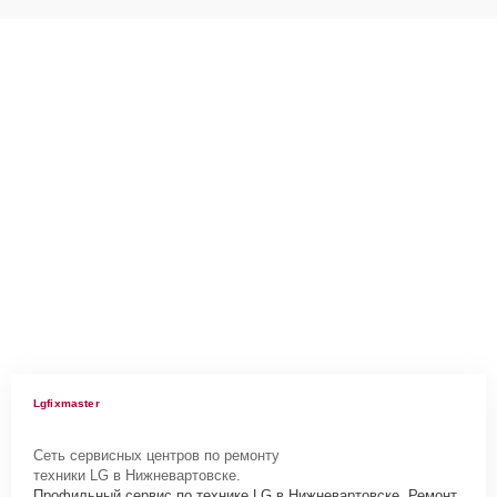
Lgfixmaster
Сеть сервисных центров по ремонту
техники LG в Нижневартовске.
Профильный сервис по технике LG в Нижневартовске. Ремонт