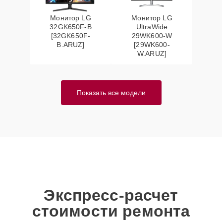
Монитор LG
Монитор LG
32GK650F-B
UltraWide
[32GK650F-
29WK600-W
B.ARUZ]
[29WK600-
W.ARUZ]
Показать все модели
Экспресс-расчет
стоимости ремонта