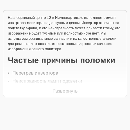
Наш сервисный центр LG в Нижневартовске выполняет ремонт
инвертора монитора по доступным ценам. Инвертор отвечает за
подсветку экрана, и его неисправность может привести к тому, что
изображение будет тусклым или полностью исчезнет. Мы
используем оригинальные запчасти и их качественные аналоги
для ремонта, что позволяет восстановить яркость и качество
изображения вашего монитора.
Частые причины поломки
Перегрев инвертора
Неисправность ламп подсветки
Короткое замыкание
Развернуть
Износ компонентов
Проблемы с питанием
Для ремонта инвертора свяжитесь с нами по телефону +7 (800)
100-91-25 или оставьте
Заявку на сайте
. Специалист свяжется с
вами в течение одной минуты для уточнения всех вопросов и