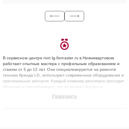
В сервисном центре nvrt.lg-fixmaster.ru в Нижневартовске
работают опытные мастера с профильным образованием и
стажем от 5 до 12 лет. Они специализируются на ремонте
техники бренда LG, используют современное оборудование и
оригинальные запчасти. Каждый инженер регулярно проходит
обучение и сертификацию, что позволяет быстро и
точноdiagnostikировать поломки и восстанавливать технику с
Развернуть
сохранением гарантии до 3 лет. Наши мастера решают
сложные случаи: от замены матриц и материнских плат до
ремонта после залития и восстановления данных. Благодаря
высокой квалификации и ответственному подходу клиенты
получают быстрый, качественный ремонт и понятные
объяснения по результатам диагностики.