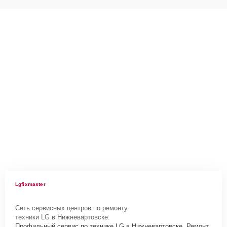
Lgfixmaster
Сеть сервисных центров по ремонту
техники LG в Нижневартовске.
Профильный сервис по технике LG в Нижневартовске. Ремонт