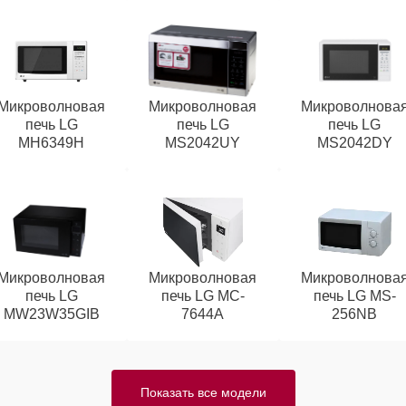
Микроволновая
Микроволновая
Микроволнова
печь LG
печь LG
печь LG
MH6349H
MS2042UY
MS2042DY
Микроволновая
Микроволновая
Микроволнова
печь LG
печь LG MC-
печь LG MS-
MW23W35GIB
7644A
256NB
Показать все модели