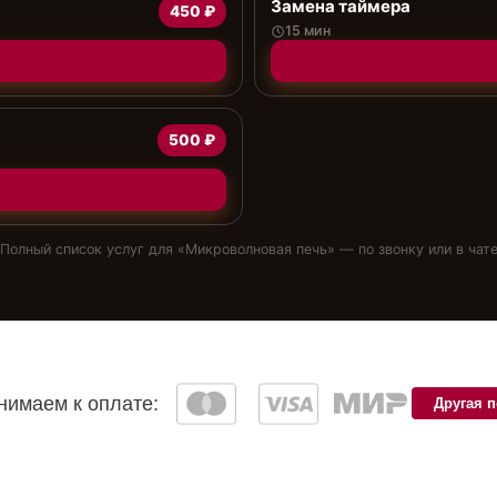
Замена таймера
450 ₽
15 мин
500 ₽
Полный список услуг для «
Микроволновая печь
» — по звонку или в чат
имаем к оплате:
Другая 