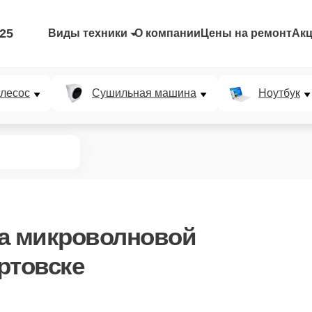
-25
Виды техники
О компании
Цены на ремонт
Ак
лесос
Сушильная машина
Ноутбук
а микроволновой
ртовске