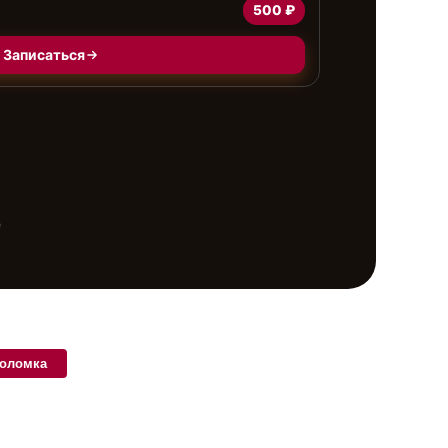
500 ₽
Записаться
е
поломка