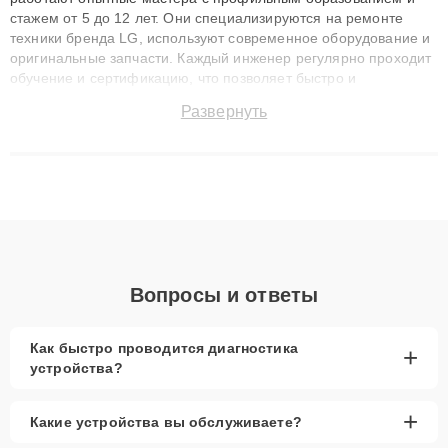
стажем от 5 до 12 лет. Они специализируются на ремонте
техники бренда LG, используют современное оборудование и
оригинальные запчасти. Каждый инженер регулярно проходит
обучение и сертификацию, что позволяет быстро и
точноdiagnostikировать поломки и восстанавливать технику с
Развернуть
сохранением гарантии до 3 лет. Наши мастера решают
сложные случаи: от замены матриц и материнских плат до
ремонта после залития и восстановления данных. Благодаря
высокой квалификации и ответственному подходу клиенты
получают быстрый, качественный ремонт и понятные
объяснения по результатам диагностики.
Вопросы и ответы
Как быстро проводится диагностика
+
устройства?
+
Какие устройства вы обслуживаете?