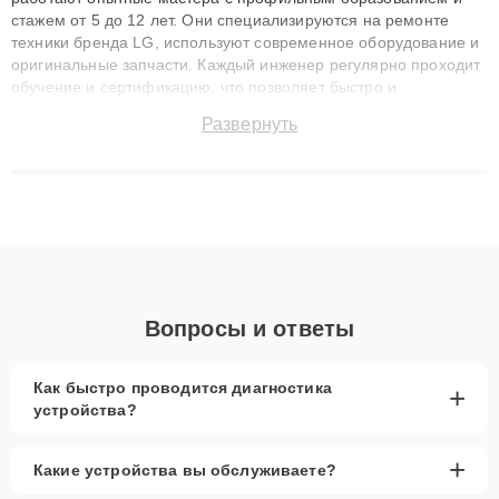
стажем от 5 до 12 лет. Они специализируются на ремонте
техники бренда LG, используют современное оборудование и
оригинальные запчасти. Каждый инженер регулярно проходит
обучение и сертификацию, что позволяет быстро и
точноdiagnostikировать поломки и восстанавливать технику с
Развернуть
сохранением гарантии до 3 лет. Наши мастера решают
сложные случаи: от замены матриц и материнских плат до
ремонта после залития и восстановления данных. Благодаря
высокой квалификации и ответственному подходу клиенты
получают быстрый, качественный ремонт и понятные
объяснения по результатам диагностики.
Вопросы и ответы
Как быстро проводится диагностика
+
устройства?
+
Какие устройства вы обслуживаете?