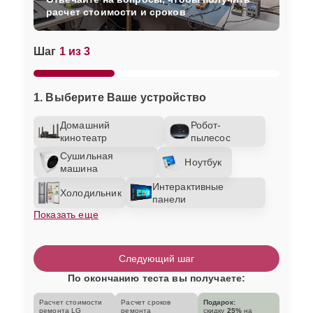
расчет стоимости и сроков
Шаг
1 из 3
1. Выберите Ваше устройство
Домашний
Робот-
кинотеатр
пылесос
Сушильная
Ноутбук
машина
Интерактивные
Холодильник
панели
Показать еще
Следующий шаг
По окончанию теста вы получаете:
Расчет стоимости
Расчет сроков
Подарок:
ремонта LG
ремонта
скидку
25%
на