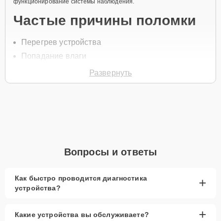
функционирование системы наблюдения.
Частые причины поломки
Перегрев устройства
Попадание влаги
Неисправности электроники
Развернуть
Перепады напряжения
Износ компонентов
Для начала ремонта свяжитесь с нами по телефону +7 (800) 100-
91-25 или оставьте
Заявку на сайте
, и наш специалист перезвонит
вам в течение минуты для уточнения всех деталей и записи на
диагностику или обслуживание.
Вопросы и ответы
Главные особенности
сервиса
Как быстро проводится диагностика
+
устройства?
Низкие цены и скидки
— выгодные
предложения для всех клиентов.
+
Какие устройства вы обслуживаете?