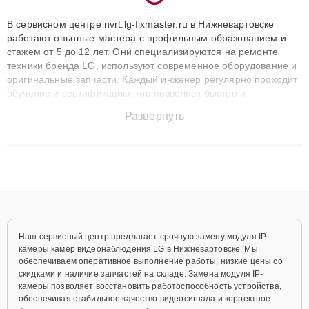
В сервисном центре nvrt.lg-fixmaster.ru в Нижневартовске
работают опытные мастера с профильным образованием и
стажем от 5 до 12 лет. Они специализируются на ремонте
техники бренда LG, используют современное оборудование и
оригинальные запчасти. Каждый инженер регулярно проходит
обучение и сертификацию, что позволяет быстро и
точноdiagnostikировать поломки и восстанавливать технику с
Развернуть
сохранением гарантии до 3 лет. Наши мастера решают
сложные случаи: от замены матриц и материнских плат до
ремонта после залития и восстановления данных. Благодаря
высокой квалификации и ответственному подходу клиенты
получают быстрый, качественный ремонт и понятные
объяснения по результатам диагностики.
Наш сервисный центр предлагает срочную замену модуля IP-
камеры камер видеонаблюдения LG в Нижневартовске. Мы
обеспечиваем оперативное выполнение работы, низкие цены со
скидками и наличие запчастей на складе. Замена модуля IP-
камеры позволяет восстановить работоспособность устройства,
обеспечивая стабильное качество видеосигнала и корректное