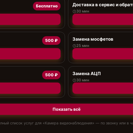
Доставка в сервис и обрат
Бесплатно
30 мин
Замена мосфетов
500 ₽
25 мин
Замена АЦП
500 ₽
30 мин
Показать всё
лный список услуг для «
Камера видеонаблюдения
» — по звонку или в ч