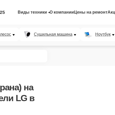
-25
Виды техники
О компании
Цены на ремонт
Ак
лесос
Сушильная машина
Ноутбук
рана)
на
ели LG в