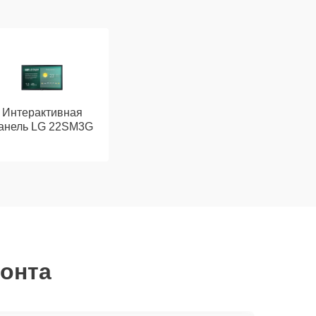
Интерактивная
анель LG 22SM3G
монта