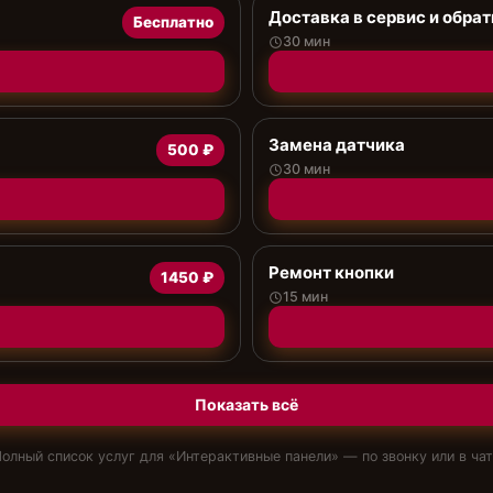
Доставка в сервис и обрат
Бесплатно
30 мин
Замена датчика
500 ₽
30 мин
Ремонт кнопки
1450 ₽
15 мин
Показать всё
олный список услуг для «
Интерактивные панели
» — по звонку или в ча