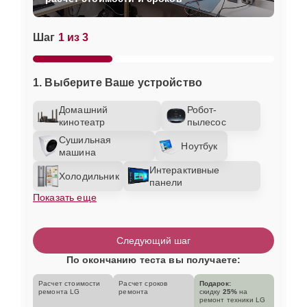
Шаг
1 из 3
1. Выберите Ваше устройство
Домашний
Робот-
кинотеатр
пылесос
Сушильная
Ноутбук
машина
Интерактивные
Холодильник
панели
Показать еще
Следующий шаг
По окончанию теста вы получаете:
Расчет стоимости
Расчет сроков
Подарок:
ремонта LG
ремонта
скидку
25%
на
ремонт техники LG