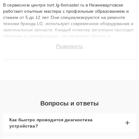
В сервисном центре nvrt.lg-fixmaster.ru в Нижневартовске
работают опытные мастера с профильным образованием и
стажем от 5 до 12 лет. Они специализируются на ремонте
техники бренда LG, используют современное оборудование и
оригинальные запчасти. Каждый инженер регулярно проходит
обучение и сертификацию, что позволяет быстро и
точноdiagnostikировать поломки и восстанавливать технику с
Развернуть
сохранением гарантии до 3 лет. Наши мастера решают
сложные случаи: от замены матриц и материнских плат до
ремонта после залития и восстановления данных. Благодаря
высокой квалификации и ответственному подходу клиенты
получают быстрый, качественный ремонт и понятные
объяснения по результатам диагностики.
Вопросы и ответы
Как быстро проводится диагностика
+
устройства?