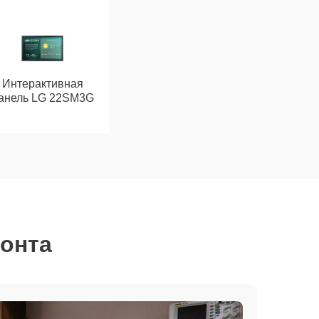
Интерактивная
анель LG 22SM3G
монта