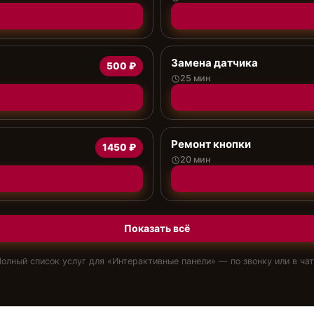
Замена датчика
500 ₽
25 мин
Ремонт кнопки
1450 ₽
20 мин
Показать всё
олный список услуг для «
Интерактивные панели
» — по звонку или в ча