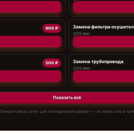
Замена фильтра осушител
600 ₽
25 мин
Замена трубопровода
500 ₽
25 мин
Показать всё
Полный список услуг для «
Холодильная камера
» — по звонку или в чат