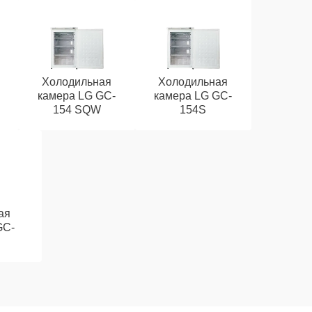
Холодильная
Холодильная
камера LG GC-
камера LG GC-
154 SQW
154S
ая
GC-