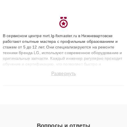
В сервисном центре nvrt.lg-fixmaster.ru в Нижневартовске
работают опытные мастера с профильным образованием и
стажем от 5 до 12 лет. Они специализируются на ремонте
техники бренда LG, используют современное оборудование и
оригинальные запчасти. Каждый инженер регулярно проходит
обучение и сертификацию, что позволяет быстро и
точноdiagnostikировать поломки и восстанавливать технику с
Развернуть
сохранением гарантии до 3 лет. Наши мастера решают
сложные случаи: от замены матриц и материнских плат до
ремонта после залития и восстановления данных. Благодаря
высокой квалификации и ответственному подходу клиенты
получают быстрый, качественный ремонт и понятные
объяснения по результатам диагностики.
Вопросы и ответы