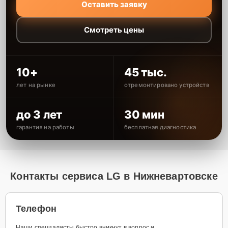
Оставить заявку
Смотреть цены
10+
45 тыс.
лет на рынке
отремонтировано устройств
до 3 лет
30 мин
гарантия на работы
бесплатная диагностика
Контакты сервиса LG в Нижневартовске
Телефон
Наши специалисты быстро вникнут в вопрос и