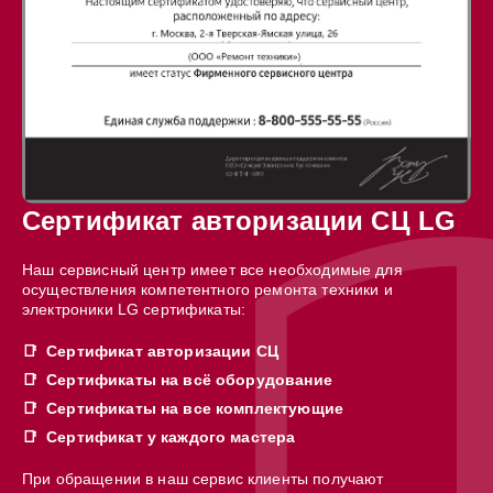
Сертификат авторизации СЦ LG
Наш сервисный центр имеет все необходимые для
осуществления компетентного ремонта техники и
электроники LG сертификаты:
Сертификат авторизации СЦ
Сертификаты на всё оборудование
Сертификаты на все комплектующие
Сертификат у каждого мастера
При обращении в наш сервис клиенты получают