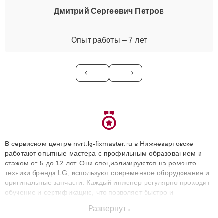
Дмитрий Сергеевич Петров
Опыт работы – 7 лет
В сервисном центре nvrt.lg-fixmaster.ru в Нижневартовске
работают опытные мастера с профильным образованием и
стажем от 5 до 12 лет. Они специализируются на ремонте
техники бренда LG, используют современное оборудование и
оригинальные запчасти. Каждый инженер регулярно проходит
обучение и сертификацию, что позволяет быстро и
точноdiagnostikировать поломки и восстанавливать технику с
Развернуть
сохранением гарантии до 3 лет. Наши мастера решают