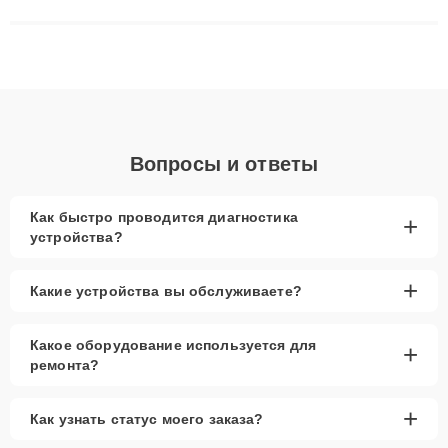
сложные случаи: от замены матриц и материнских плат до
ремонта после залития и восстановления данных. Благодаря
высокой квалификации и ответственному подходу клиенты
получают быстрый, качественный ремонт и понятные
объяснения по результатам диагностики.
Вопросы и ответы
Как быстро проводится диагностика
+
устройства?
+
Какие устройства вы обслуживаете?
Какое оборудование используется для
+
ремонта?
+
Как узнать статус моего заказа?