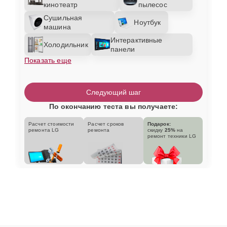
кинотеатр
пылесос
Сушильная
Ноутбук
машина
Интерактивные
Холодильник
панели
Показать еще
Следующий шаг
По окончанию теста вы получаете:
Расчет стоимости
Расчет сроков
Подарок:
ремонта LG
ремонта
скидку
25%
на
ремонт техники LG