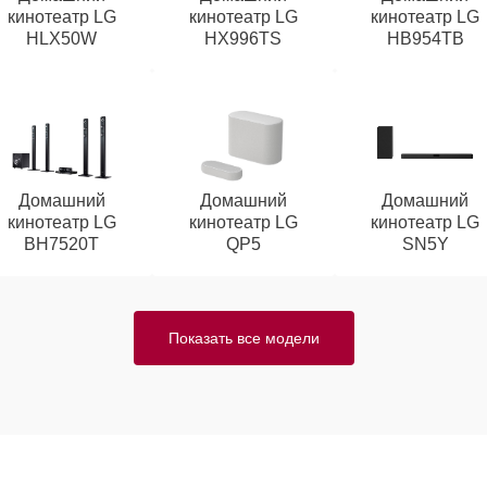
кинотеатр LG
кинотеатр LG
кинотеатр LG
HLX50W
HX996TS
HB954TB
Домашний
Домашний
Домашний
кинотеатр LG
кинотеатр LG
кинотеатр LG
BH7520T
QP5
SN5Y
Показать все модели