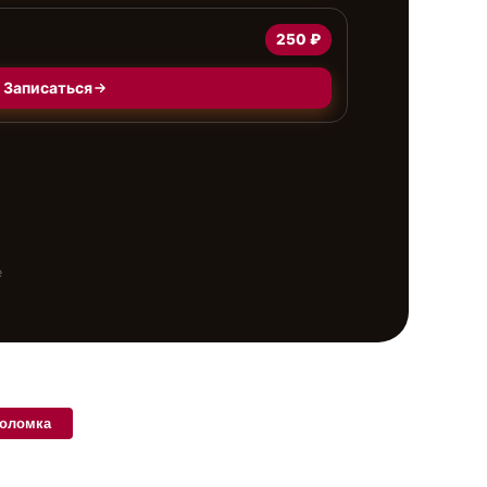
250 ₽
Записаться
е
поломка