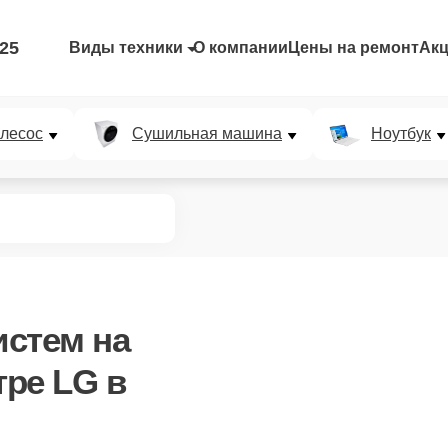
-25
Виды техники
О компании
Цены на ремонт
Ак
лесос
Сушильная машина
Ноутбук
истем
на
ре LG в