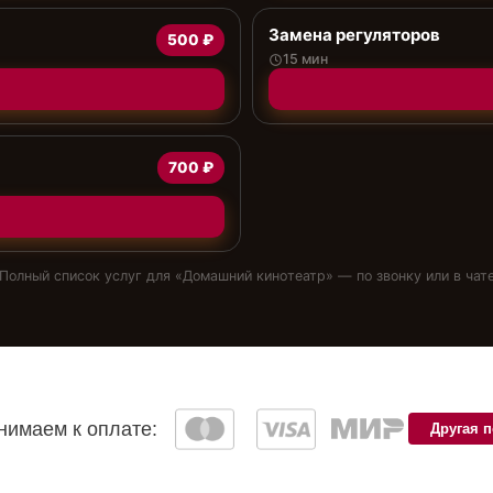
Замена регуляторов
500 ₽
15 мин
700 ₽
Полный список услуг для «
Домашний кинотеатр
» — по звонку или в чат
имаем к оплате:
Другая 